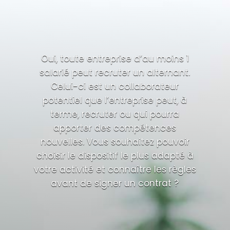
Oui, toute entreprise d’au moins 1
salarié peut recruter un alternant.
Celui-ci est un collaborateur
potentiel que l’entreprise peut, à
terme, recruter ou qui pourra
apporter des compétences
nouvelles. Vous souhaitez pouvoir
choisir le dispositif le plus adapté à
votre activité et connaître les règles
avant de signer un contrat ?