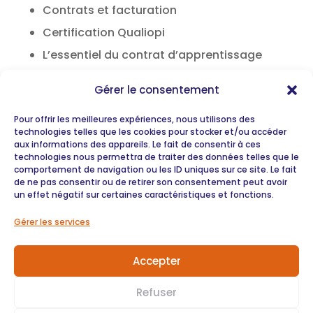
Contrats et facturation
Certification Qualiopi
L’essentiel du contrat d’apprentissage
pour l’organisme
Gérer le consentement
L’essentiel du contrat de
Pour offrir les meilleures expériences, nous utilisons des
professionnalisation
technologies telles que les cookies pour stocker et/ou accéder
Illettrisme et Illectronisme
aux informations des appareils. Le fait de consentir à ces
technologies nous permettra de traiter des données telles que le
Handicap
comportement de navigation ou les ID uniques sur ce site. Le fait
de ne pas consentir ou de retirer son consentement peut avoir
FAQ organisme
un effet négatif sur certaines caractéristiques et fonctions.
Ressources
Gérer les services
Accepter
Ressources
Refuser
Nos actualités